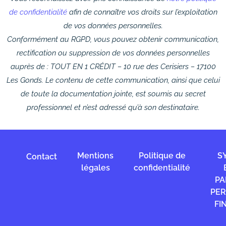
de confidentialité
afin de connaître vos droits sur l’exploitation
de vos données personnelles.
Conformément au RGPD, vous pouvez obtenir communication,
rectification ou suppression de vos données personnelles
auprès de : TOUT EN 1 CRÉDIT – 10 rue des Cerisiers – 17100
Les Gonds. Le contenu de cette communication, ainsi que celui
de toute la documentation jointe, est soumis au secret
professionnel et n’est adressé qu’à son destinataire.
Mentions
Politique de
S
Contact
légales
confidentialité
PA
PE
FI