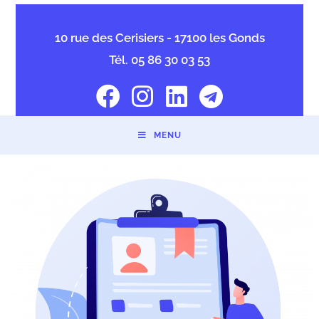
10 rue des Cerisiers - 17100 les Gonds
Tél. 05 86 30 03 53
MENU