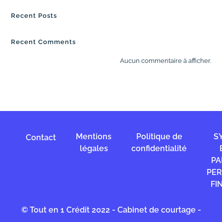
Recent Posts
Recent Comments
Aucun commentaire à afficher.
Mentions
Politique de
S
Contact
légales
confidentialité
PA
PE
FI
© Tout en 1 Crédit 2022 - Cabinet de courtage -