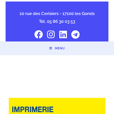
10 rue des Cerisiers - 17100 les Gonds
Tél. 05 86 30 03 53
MENU