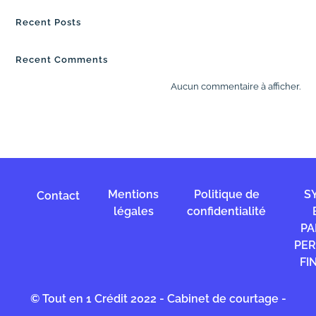
Recent Posts
Recent Comments
Aucun commentaire à afficher.
Mentions
Politique de
S
Contact
légales
confidentialité
PA
PE
FI
© Tout en 1 Crédit 2022 - Cabinet de courtage -