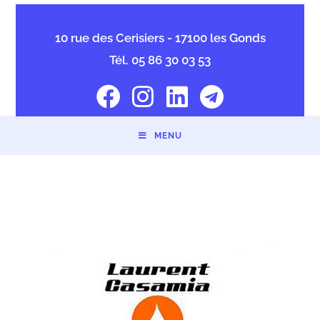
10 rue des Cerisiers - 17100 les Gonds
Tél. 05 86 30 03 53
MENU